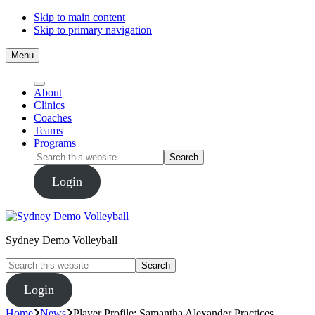
Skip to main content
Skip to primary navigation
Menu
About
Clinics
Coaches
Teams
Programs
Search
this
website
Login
Sydney Demo Volleyball
Search
this
website
Login
Home
News
Player Profile: Samantha Alexander Practices