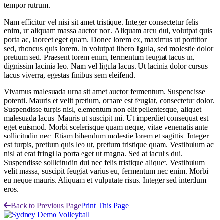
tempor rutrum.
Nam efficitur vel nisi sit amet tristique. Integer consectetur felis
enim, ut aliquam massa auctor non. Aliquam arcu dui, volutpat quis
porta ac, laoreet eget quam. Donec lorem ex, maximus ut porttitor
sed, rhoncus quis lorem. In volutpat libero ligula, sed molestie dolor
pretium sed. Praesent lorem enim, fermentum feugiat lacus in,
dignissim lacinia leo. Nam vel ligula lacus. Ut lacinia dolor cursus
lacus viverra, egestas finibus sem eleifend.
Vivamus malesuada urna sit amet auctor fermentum. Suspendisse
potenti. Mauris et velit pretium, ornare est feugiat, consectetur dolor.
Suspendisse turpis nisl, elementum non elit pellentesque, aliquet
malesuada lacus. Mauris ut suscipit mi. Ut imperdiet consequat est
eget euismod. Morbi scelerisque quam neque, vitae venenatis ante
sollicitudin nec. Etiam bibendum molestie lorem et sagittis. Integer
est turpis, pretium quis leo ut, pretium tristique quam. Vestibulum ac
nisl at erat fringilla porta eget ut magna. Sed at iaculis dui.
Suspendisse sollicitudin dui nec felis tristique aliquet. Vestibulum
velit massa, suscipit feugiat varius eu, fermentum nec enim. Morbi
eu neque mauris. Aliquam et vulputate risus. Integer sed interdum
eros.
Back to Previous Page
Print This Page