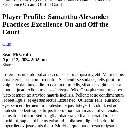
Excellence On and Off the Court
Player Profile: Samantha Alexander
Practices Excellence On and Off the
Court
Club
Sean McGrath
April 12, 2024 2:02 pm
Share
Lorem ipsum dolor sit amet, consectetur adipiscing elit. Mauris quis
ornare eros, sed commodo dui. Suspendisse sodales, felis porttitor
vulputate dapibus, odio massa pretium felis, sit amet sagittis massa
nunc ut justo. Aliquam eu scelerisque felis. Cras pharetra turpis non
justo semper, ac gravida mauris facilisis. Pellentesque condimentum
laoreet ligula, et egestas lectus luctus nec. Ut lectus felis, euismod
eget sem eu, fermentum molestie neque. Integer tincidunt, est ac
molestie pellentesque, turpis libero dignissim massa, at venenatis
tellus dui at dolor. Sed fringilla pharetra velit a placerat. Donec
tincidunt, sapien at luctus euismod, nulla sem dignissim dui, id
imperdiet ex justo quis diam. Morbi aliquet nunc posuere ipsum